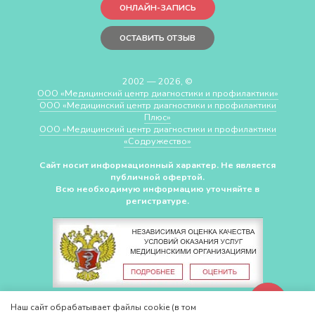
ОНЛАЙН-ЗАПИСЬ
ОСТАВИТЬ ОТЗЫВ
2002 — 2026, ©
ООО «Медицинский центр диагностики и профилактики»
ООО «Медицинский центр диагностики и профилактики
Плюс»
ООО «Медицинский центр диагностики и профилактики
«Cодружество»
Сайт носит информационный характер. Не является
публичной офертой.
Всю необходимую информацию уточняйте в
регистратуре.
СДЕЛАНО В
CHUDOV.PRO
Наш сайт обрабатывает файлы cookie (в том