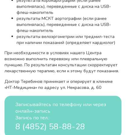
результаты коронарографии (если ранее
выполнялась), переведенные с диска на USB-
флеш-накопитель
результаты МСКТ аортографии (если ранее
выполнялась), переведенные с диска на USB-
флеш-накопитель
результаты велоэргометрии или тредмил-теста
при наличии показаний (определяет кардиолог)
При необходимости в условиях нашего Центра
возможно выполнить перевязку или плевральную
пункцию. По результатам консультации скорректирует
лекарственную терапию, если к этому будут показания.
Доктор Теребинов принимает и оперирует в клинике
«НТ-Медицина» по адресу ул. Некрасова, д. 60
Записывайтесь по телефону или через
онлайн-запись
Запись по тел.:
8 (4852) 58-88-28