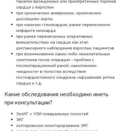
терапии врожденных или приобретенных пороков
сердца у взрослых
при хронических аневризмах, хронических
диссекциях аорты
при наличии стенокардии, ранее перенесенном
инфаркте миокарда
при ранее перенесенных оперативных
вмешательствах на сердце как этап
диспансерного наблюдения взрослых пациентов
при возникновении каких-либо нежелательных
симптомов после операции – проблем с
послеоперационной раной, накоплением
«жидкости» в полостях вследствие
посткардиотомного синдрома, нарушениях ритма
сердца и т.д.
Какие обследования необходимо иметь
при консультации?
ЭхоКГ + УЗИ плевральных полостей
ЭКГ
холтеровское мониторирование ЭКГ