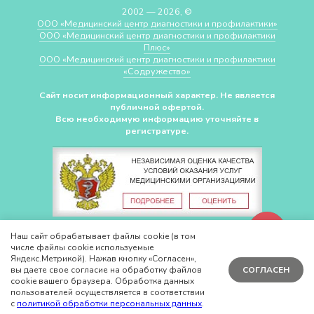
2002 — 2026, ©
ООО «Медицинский центр диагностики и профилактики»
ООО «Медицинский центр диагностики и профилактики
Плюс»
ООО «Медицинский центр диагностики и профилактики
«Cодружество»
Сайт носит информационный характер. Не является
публичной офертой.
Всю необходимую информацию уточняйте в
регистратуре.
СДЕЛАНО В
CHUDOV.PRO
Наш сайт обрабатывает файлы cookie (в том
числе файлы cookie используемые
Яндекс.Метрикой). Нажав кнопку «Согласен»,
вы даете свое согласие на обработку файлов
СОГЛАСЕН
cookie вашего браузера. Обработка данных
пользователей осуществляется в соответствии
с
политикой обработки персональных данных
.