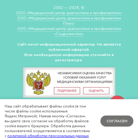
2002 — 2026, ©
ООО «Медицинский центр диагностики и профилактики»
ООО «Медицинский центр диагностики и профилактики
Плюс»
ООО «Медицинский центр диагностики и профилактики
«Cодружество»
Сайт носит информационный характер. Не является
публичной офертой.
Всю необходимую информацию уточняйте в
регистратуре.
СДЕЛАНО В
CHUDOV.PRO
Наш сайт обрабатывает файлы cookie (в том
числе файлы cookie используемые
Яндекс.Метрикой). Нажав кнопку «Согласен»,
вы даете свое согласие на обработку файлов
СОГЛАСЕН
cookie вашего браузера. Обработка данных
пользователей осуществляется в соответствии
с
политикой обработки персональных данных
.