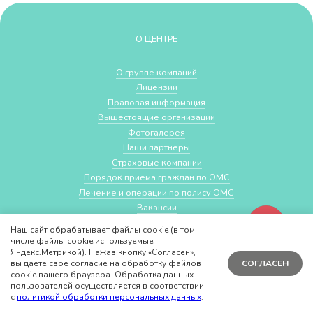
О ЦЕНТРЕ
О группе компаний
Лицензии
Правовая информация
Вышестоящие организации
Фотогалерея
Наши партнеры
Страховые компании
Порядок приема граждан по ОМС
Лечение и операции по полису ОМС
Вакансии
Благодарственные письма и награды
Наш сайт обрабатывает файлы cookie (в том
Отзывы
числе файлы cookie используемые
Политика в отношении персональных данных
Яндекс.Метрикой). Нажав кнопку «Согласен»,
вы даете свое согласие на обработку файлов
СОГЛАСЕН
cookie вашего браузера. Обработка данных
пользователей осуществляется в соответствии
УСЛУГИ
с
политикой обработки персональных данных
.