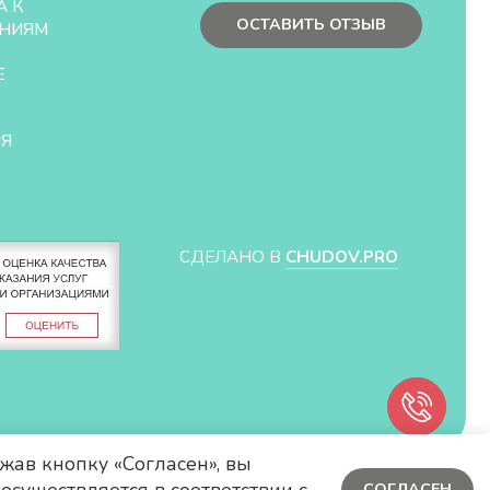
А К
ОСТАВИТЬ ОТЗЫВ
НИЯМ
Е
ЛЯ
СДЕЛАНО В
CHUDOV.PRO
жав кнопку «Согласен», вы
СОГЛАСЕН