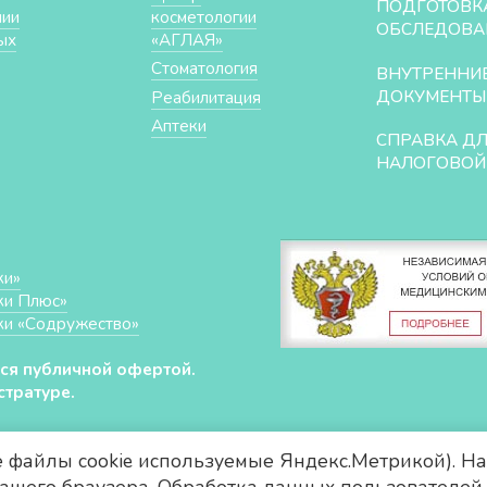
ПОДГОТОВК
нии
косметологии
ОБСЛЕДОВА
ых
«АГЛАЯ»
Стоматология
ВНУТРЕННИ
ДОКУМЕНТЫ
Реабилитация
Аптеки
СПРАВКА Д
НАЛОГОВОЙ
ки»
ки Плюс»
ки «Cодружество»
ся публичной офертой.
тратуре.
е файлы cookie используемые Яндекс.Метрикой). На