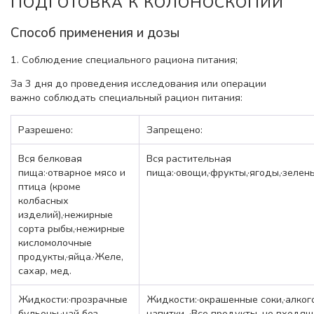
ПОДГОТОВКА К КОЛОНОСКОПИИ
Способ применения и дозы
1. Соблюдение специального рациона питания;
За 3 дня до проведения исследования или операции
важно соблюдать специальный рацион питания:
Разрешено:
Запрещено:
Вся белковая
Вся растительная
пища:·отварное мясо и
пища:·овощи,·фрукты,·ягоды,·зелень,
птица (кроме
колбасных
изделий),·нежирные
сорта рыбы,·нежирные
кисломолочные
продукты,·яйца.·Желе,
сахар, мед.
Жидкости:·прозрачные
Жидкости:·окрашенные соки,·алког
бульоны,·чай без
напитки. ·Все продукты, не входящ