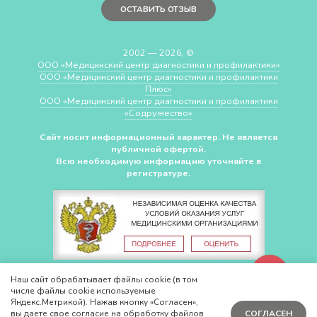
ОСТАВИТЬ ОТЗЫВ
2002 — 2026, ©
ООО «Медицинский центр диагностики и профилактики»
ООО «Медицинский центр диагностики и профилактики
Плюс»
ООО «Медицинский центр диагностики и профилактики
«Cодружество»
Сайт носит информационный характер. Не является
публичной офертой.
Всю необходимую информацию уточняйте в
регистратуре.
СДЕЛАНО В
CHUDOV.PRO
Наш сайт обрабатывает файлы cookie (в том
числе файлы cookie используемые
Яндекс.Метрикой). Нажав кнопку «Согласен»,
вы даете свое согласие на обработку файлов
СОГЛАСЕН