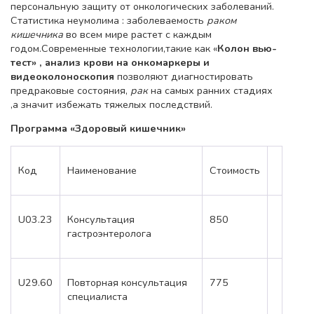
персональную защиту от онкологических заболеваний.
Статистика неумолима : заболеваемость
раком
кишечника
во всем мире растет с каждым
годом.Современные технологии,такие как «
Колон вью-
тест» , анализ крови на онкомаркеры и
видеоколоноскопия
позволяют диагностировать
предраковые состояния,
рак
на самых ранних стадиях
,а значит избежать тяжелых последствий.
Программа «Здоровый кишечник»
Код
Наименование
Стоимость
U03.23
Консультация
850
гастроэнтеролога
U29.60
Повторная консультация
775
специалиста