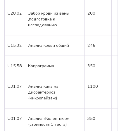
U28.02
Забор крови из вены
200
,подготовка к
исследованию
U15.32
Анализ крови общий
245
U15.58
Копрограмма
350
U31.07
Анализ кала на
1100
дисбактериоз
(микропейзаж)
U01.07
Анализ «Колон-вью»
350
(стоимость 1 теста)