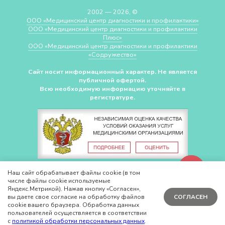
2002 — 2026, ©
ООО «Медицинский центр диагностики и профилактики»
ООО «Медицинский центр диагностики и профилактики
Плюс»
ООО «Медицинский центр диагностики и профилактики
«Cодружество»
Сайт носит информационный характер. Не является
публичной офертой.
Всю необходимую информацию уточняйте в
регистратуре.
СДЕЛАНО В
CHUDOV.PRO
Наш сайт обрабатывает файлы cookie (в том
числе файлы cookie используемые
Яндекс.Метрикой). Нажав кнопку «Согласен»,
вы даете свое согласие на обработку файлов
СОГЛАСЕН
cookie вашего браузера. Обработка данных
пользователей осуществляется в соответствии
с
политикой обработки персональных данных
.