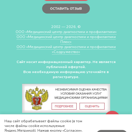
ОСТАВИТЬ ОТЗЫВ
2002 — 2026, ©
ООО «Медицинский центр диагностики и профилактики»
ООО «Медицинский центр диагностики и профилактики
Плюс»
ООО «Медицинский центр диагностики и профилактики
«Cодружество»
Сайт носит информационный характер. Не является
публичной офертой.
Всю необходимую информацию уточняйте в
регистратуре.
СДЕЛАНО В
CHUDOV.PRO
Наш сайт обрабатывает файлы cookie (в том
числе файлы cookie используемые
Яндекс.Метрикой). Нажав кнопку «Согласен»,