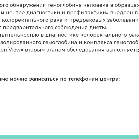
ого обнаружения гемоглобина человека в образцах
 центре диагностики и профилактики» внедрен в к
колоректального рака и предраковых заболеваний
ет предварительного соблюдения диеты.
твительностью в диагностике колоректального рака
олированного гемоглобина и комплекса гемоглоби
olon View» вторым этапом обследования выполняетс
ме можно записаться по телефонам центра: