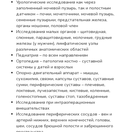
Урологические исследования как через
заполненный мочевой пузырь, так и полостным
датчиком – почки, мочеточники, мочевой пузырь,
семенные пузырьки, предстательная железа,
органы мошонки, половой член
Исследования малых органов – щитовидная,
слюнные, паращитовидные, молочные, грудные
железы (у мужчин), лимфатические узлы
различных анатомических областей
Педиатрия – по всем направлениям
Ортопедия – патология костно - суставной
системы у детей и взрослых
Опорно-двигательный аппарат – мышцы,
сухожилия, связки, капсулы суставов, суставные
сумки, периферические суставы – плечевые,
локтевые, лучезапястные, кистевые, коленные,
голеностопные, суставы стоп, тазобедренные
Исследования при интраоперационных
вмешательствах
Исследование периферических сосудов - вен и
артерий нижних, верхних конечностей, головы,
шеи, сосудов брюшной полости и забрюшинного
пространства