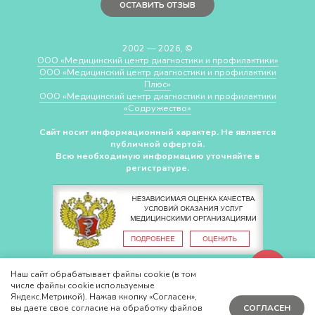
ОСТАВИТЬ ОТЗЫВ
2002 — 2026, ©
ООО «Медицинский центр диагностики и профилактики»
ООО «Медицинский центр диагностики и профилактики
Плюс»
ООО «Медицинский центр диагностики и профилактики
«Cодружество»
Сайт носит информационный характер. Не является
публичной офертой.
Всю необходимую информацию уточняйте в
регистратуре.
СДЕЛАНО В
CHUDOV.PRO
Наш сайт обрабатывает файлы cookie (в том
числе файлы cookie используемые
Яндекс.Метрикой). Нажав кнопку «Согласен»,
вы даете свое согласие на обработку файлов
СОГЛАСЕН