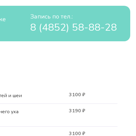
Запись по тел.:
ке
8 (4852) 58-88-28
3100
₽
тей и шеи
3190
₽
него уха
3100
₽