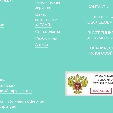
письма и
Пластическая
КОНТАКТЫ
хирургия
Центр
ПОДГОТОВК
нии
косметологии
ОБСЛЕДОВА
ых
«АГЛАЯ»
Стоматология
ВНУТРЕННИ
ДОКУМЕНТЫ
Реабилитация
Аптеки
СПРАВКА Д
НАЛОГОВОЙ
ки»
ки Плюс»
ки «Cодружество»
ся публичной офертой.
тратуре.