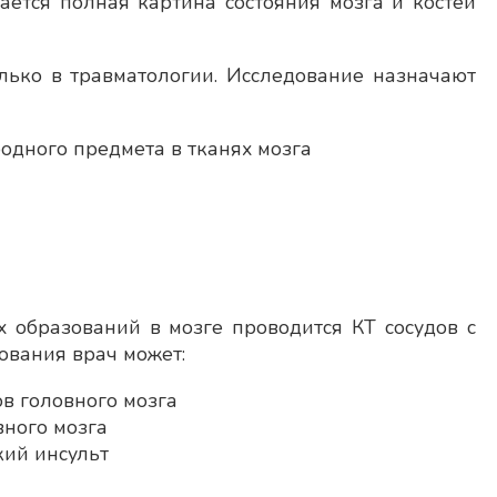
ается полная картина состояния мозга и костей
лько в травматологии. Исследование назначают
одного предмета в тканях мозга
 образований в мозге проводится КТ сосудов с
ования врач может:
ов головного мозга
вного мозга
кий инсульт