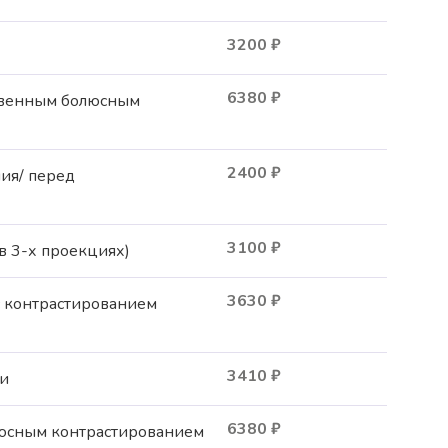
3200
₽
6380
₽
ривенным болюсным
2400
₽
ия/ перед
3100
₽
в 3-х проекциях)
3630
₽
c контрастированием
3410
₽
ти
6380
₽
юсным контрастированием