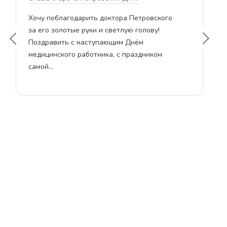
Хочу поблагодарить доктора Петровского
От
за его золотые руки и светлую голову!
вы
Поздравить с наступающим Днём
про
медицинского работника, с праздником
бла
самой…
вс