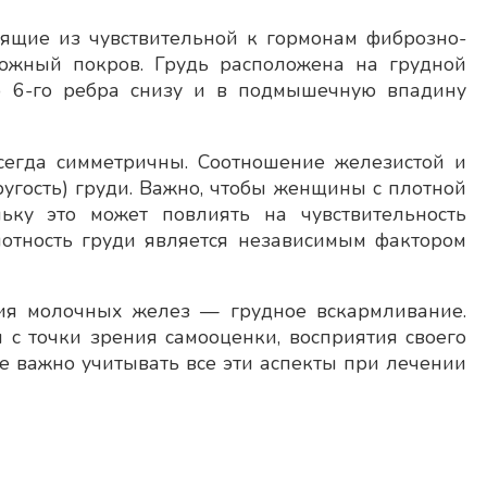
ящие из чувствительной к гормонам фиброзно-
ожный покров. Грудь расположена на грудной
до 6-го ребра снизу и в подмышечную впадину
сегда симметричны. Соотношение железистой и
угость) груди. Важно, чтобы женщины с плотной
ьку это может повлиять на чувствительность
лотность груди является независимым фактором
ия молочных желез — грудное вскармливание.
с точки зрения самооценки, восприятия своего
е важно учитывать все эти аспекты при лечении
Отзыв о враче Петровский Д.А.