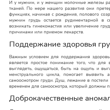
И у мужчин, и у женщин молочные железы ра
тканей. По мере нашего развития они прет
Понравилось Доброжелательность
функциях, начиная с рождения, полового созр
одарность за
профессионализм, тактичность в 
мужчин грудь остается рудиментарной в с
моему лечащему
отвечает на все задаваемые вопро
возникать гинекомастия или увеличение гру
ксандровичу
нужные…
причинами или приемом лекарств.
не только
Поддержание здоровья гр
Важным условием для поддержания здоровь
является простое понимание того, что для 
выглядеть, ощущаться, быть на ощупь и выг
менструального цикла, помогает выявить 
самоосмотром груди. Душ, лежание в постели
временем для самоосмотра, который должны п
Доброкачественные анома