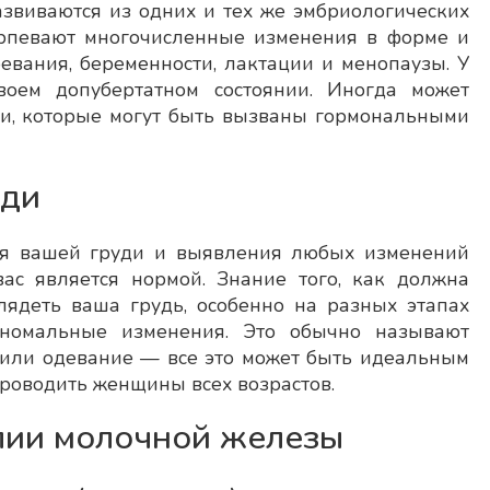
звиваются из одних и тех же эмбриологических
ерпевают многочисленные изменения в форме и
,
Хочется выразить благодарность врачу-
евания, беременности, лактации и менопаузы. У
общении,
онкологу Петровскому Дмитрию
воем допубертатном состоянии. Иногда может
сы, даёт
Александровичу! Настоящий профессионал,
ди, которые могут быть вызваны гормональными
очень внимательный к свои пациентам! В…
уди
я вашей груди и выявления любых изменений
вас является нормой. Знание того, как должна
лядеть ваша грудь, особенно на разных этапах
аномальные изменения. Это обычно называют
 или одевание — все это может быть идеальным
роводить женщины всех возрастов.
лии молочной железы