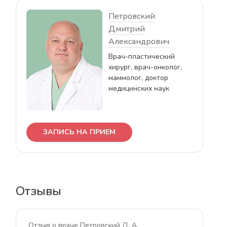
Петровский
Дмитрий
Александрович
Врач-пластический
хирург, врач-онколог,
маммолог, доктор
медицинских наук
ЗАПИСЬ НА ПРИЕМ
Отзывы
Отзыв о враче Петровский Д. А.
О