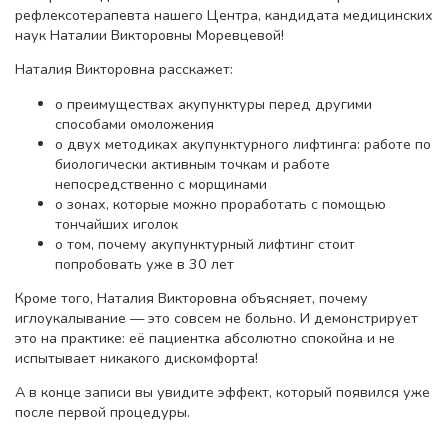
рефлексотерапевта нашего Центра, кандидата медицинских
наук Наталии Викторовны Моревцевой!
Наталия Викторовна расскажет:
о преимуществах акупунктуры перед другими
способами омоложения
о двух методиках акупунктурного лифтинга: работе по
биологически активным точкам и работе
непосредственно с морщинами
о зонах, которые можно проработать с помощью
тончайших иголок
о том, почему акупунктурный лифтинг стоит
попробовать уже в 30 лет
Кроме того, Наталия Викторовна объясняет, почему
иглоукалывание — это совсем не больно. И демонстрирует
это на практике: её пациентка абсолютно спокойна и не
испытывает никакого дискомфорта!
А в конце записи вы увидите эффект, который появился уже
после первой процедуры.