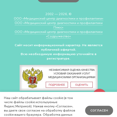
2002 — 2026, ©
ООО «Медицинский центр диагностики и профилактики»
ООО «Медицинский центр диагностики и профилактики
Плюс»
ООО «Медицинский центр диагностики и профилактики
«Cодружество»
Сайт носит информационный характер. Не является
публичной офертой.
Всю необходимую информацию уточняйте в
регистратуре.
СДЕЛАНО В
CHUDOV.PRO
Наш сайт обрабатывает файлы cookie (в том
числе файлы cookie используемые
Яндекс.Метрикой). Нажав кнопку «Согласен»,
вы даете свое согласие на обработку файлов
СОГЛАСЕН
cookie вашего браузера. Обработка данных