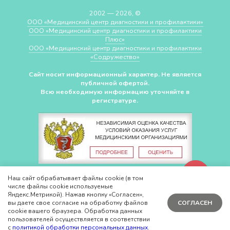
2002 — 2026, ©
ООО «Медицинский центр диагностики и профилактики»
ООО «Медицинский центр диагностики и профилактики
Плюс»
ООО «Медицинский центр диагностики и профилактики
«Cодружество»
Сайт носит информационный характер. Не является
публичной офертой.
Всю необходимую информацию уточняйте в
регистратуре.
СДЕЛАНО В
CHUDOV.PRO
Наш сайт обрабатывает файлы cookie (в том
числе файлы cookie используемые
Яндекс.Метрикой). Нажав кнопку «Согласен»,
вы даете свое согласие на обработку файлов
СОГЛАСЕН
cookie вашего браузера. Обработка данных
пользователей осуществляется в соответствии
с
политикой обработки персональных данных
.