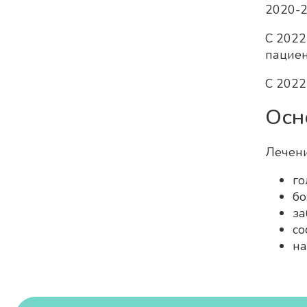
2020-2
С 2022
пацие
С 2022
Осн
Лечени
го
бо
за
со
на