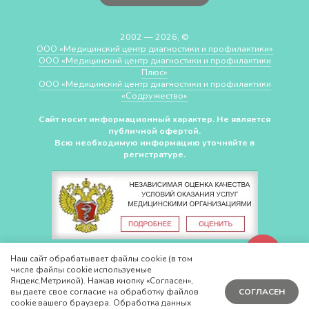
2002 — 2026, ©
ООО «Медицинский центр диагностики и профилактики»
ООО «Медицинский центр диагностики и профилактики
Плюс»
ООО «Медицинский центр диагностики и профилактики
«Cодружество»
Сайт носит информационный характер. Не является
публичной офертой.
Всю необходимую информацию уточняйте в
регистратуре.
СДЕЛАНО В
CHUDOV.PRO
Наш сайт обрабатывает файлы cookie (в том
числе файлы cookie используемые
Яндекс.Метрикой). Нажав кнопку «Согласен»,
вы даете свое согласие на обработку файлов
СОГЛАСЕН
cookie вашего браузера. Обработка данных