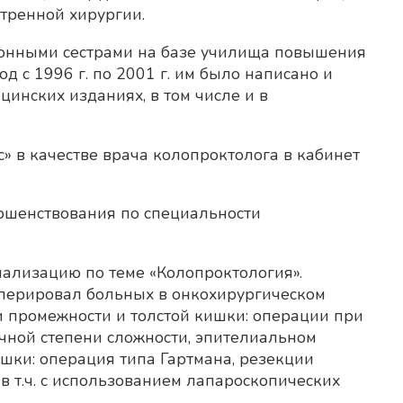
стренной хирургии.
ионными сестрами на базе училища повышения
 с 1996 г. по 2001 г. им было написано и
инских изданиях, в том числе и в
с» в качестве врача колопроктолога в кабинет
ершенствования по специальности
циализацию по теме «Колопроктология».
оперировал больных в онкохирургическом
 промежности и толстой кишки: операции при
чной степени сложности, эпителиальном
ишки: операция типа Гартмана, резекции
 т.ч. с использованием лапароскопических