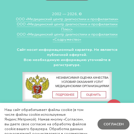
2002 — 2026, ©
ООО «Медицинский центр диагностики и профилактики»
ООО «Медицинский центр диагностики и профилактики
Плюс»
ООО «Медицинский центр диагностики и профилактики
«Cодружество»
Сайт носит информационный характер. Не является
публичной офертой.
Всю необходимую информацию уточняйте в
регистратуре.
СДЕЛАНО В
CHUDOV.PRO
Наш сайт обрабатывает файлы cookie (в том
числе файлы cookie используемые
Яндекс.Метрикой). Нажав кнопку «Согласен»,
вы даете свое согласие на обработку файлов
СОГЛАСЕН
cookie вашего браузера. Обработка данных
пользователей осуществляется в соответствии