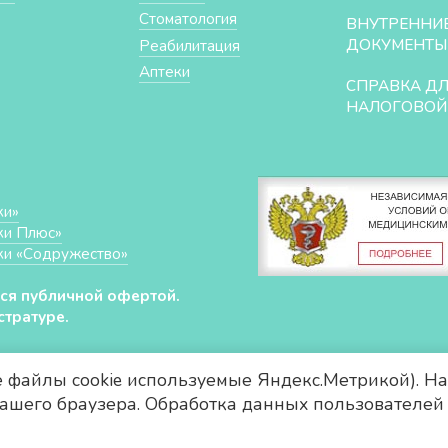
Стоматология
ВНУТРЕННИ
ДОКУМЕНТЫ
Реабилитация
Аптеки
СПРАВКА Д
НАЛОГОВОЙ
ки»
ки Плюс»
ки «Cодружество»
ся публичной офертой.
тратуре.
е файлы cookie используемые Яндекс.Метрикой). На
 вашего браузера. Обработка данных пользователей 