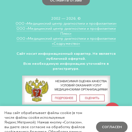
ОСТАВИТЬ ОТЗЫВ
2002 — 2026, ©
ООО «Медицинский центр диагностики и профилактики»
ООО «Медицинский центр диагностики и профилактики
Плюс»
ООО «Медицинский центр диагностики и профилактики
«Cодружество»
Сайт носит информационный характер. Не является
публичной офертой.
Всю необходимую информацию уточняйте в
регистратуре.
СДЕЛАНО В
CHUDOV.PRO
Наш сайт обрабатывает файлы cookie (в том
числе файлы cookie используемые
Яндекс.Метрикой). Нажав кнопку «Согласен»,
вы даете свое согласие на обработку файлов
СОГЛАСЕН
cookie вашего браузера. Обработка данных