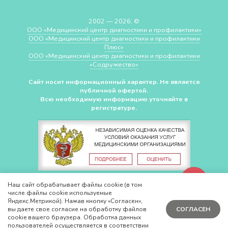
2002 — 2026, ©
ООО «Медицинский центр диагностики и профилактики»
ООО «Медицинский центр диагностики и профилактики
Плюс»
ООО «Медицинский центр диагностики и профилактики
«Cодружество»
Сайт носит информационный характер. Не является
публичной офертой.
Всю необходимую информацию уточняйте в
регистратуре.
СДЕЛАНО В
CHUDOV.PRO
Наш сайт обрабатывает файлы cookie (в том
числе файлы cookie используемые
Яндекс.Метрикой). Нажав кнопку «Согласен»,
вы даете свое согласие на обработку файлов
СОГЛАСЕН
cookie вашего браузера. Обработка данных
пользователей осуществляется в соответствии