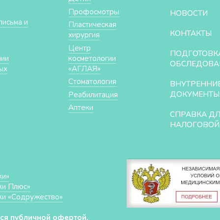
Профосмотры
НОВОСТИ
письма и
Пластическая
КОНТАКТЫ
хирургия
Центр
ПОДГОТОВК
нии
косметологии
ОБСЛЕДОВА
ых
«АГЛАЯ»
Стоматология
ВНУТРЕННИ
ДОКУМЕНТЫ
Реабилитация
Аптеки
СПРАВКА Д
НАЛОГОВОЙ
ки»
ки Плюс»
ки «Cодружество»
ся публичной офертой.