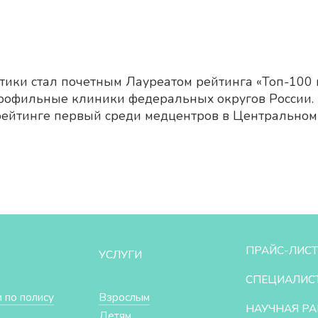
ики стал почетным Лауреатом рейтинга «Топ-100 
рофильные клиники федеральных округов России.
в рейтинге первый среди медцентров в Центрально
ПРАЙС-ЛИСТ
УСЛУГИ
СПЕЦИАЛИС
 по полису
Взрослым
НАУЧНАЯ РА
Детям