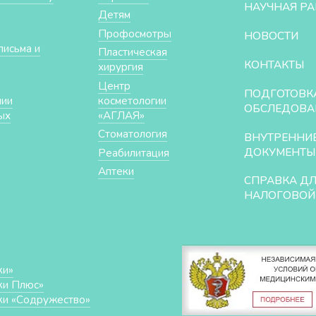
НАУЧНАЯ РА
Детям
Профосмотры
НОВОСТИ
письма и
Пластическая
КОНТАКТЫ
хирургия
Центр
ПОДГОТОВК
нии
косметологии
ОБСЛЕДОВА
ых
«АГЛАЯ»
Стоматология
ВНУТРЕННИ
ДОКУМЕНТЫ
Реабилитация
Аптеки
СПРАВКА Д
НАЛОГОВОЙ
ки»
ки Плюс»
ки «Cодружество»