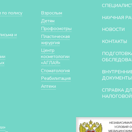
СПЕЦИАЛИС
 по полису
Взрослым
НАУЧНАЯ РА
Детям
Профосмотры
НОВОСТИ
письма и
Пластическая
КОНТАКТЫ
хирургия
Центр
ПОДГОТОВК
нии
косметологии
ОБСЛЕДОВА
ых
«АГЛАЯ»
Стоматология
ВНУТРЕННИ
ДОКУМЕНТЫ
Реабилитация
Аптеки
СПРАВКА Д
НАЛОГОВОЙ
ки»