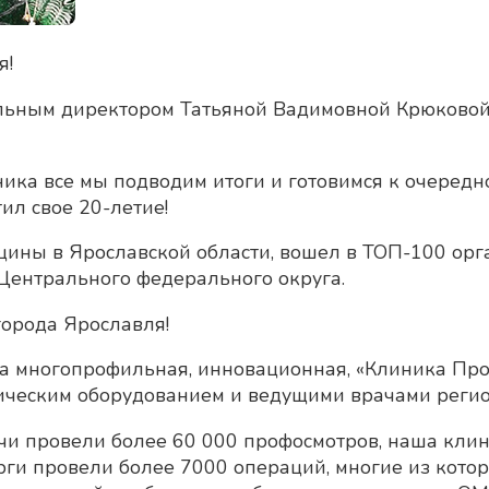
я!
ральным директором Татьяной Вадимовной Крюково
ника все мы подводим итоги и готовимся к очеред
ил свое 20-летие!
ины в Ярославской области, вошел в ТОП-100 орг
Центрального федерального округа.
города Ярославля!
а многопрофильная, инновационная, «Клиника Про
ическим оборудованием и ведущими врачами регио
чи провели более 60 000 профосмотров, наша кли
рги провели более 7000 операций, многие из кото