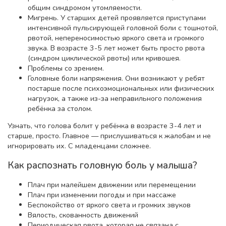
общим синдромом утомляемости.
Мигрень. У старших детей проявляется приступами
интенсивной пульсирующей головной боли с тошнотой,
рвотой, непереносимостью яркого света и громкого
звука. В возрасте 3-5 лет может быть просто рвота
(синдром циклической рвоты) или кривошея.
Проблемы со зрением.
Головные боли напряжения. Они возникают у ребят
постарше после психоэмоциональных или физических
нагрузок, а также из-за неправильного положения
ребёнка за столом.
Узнать, что голова болит у ребёнка в возрасте 3-4 лет и
старше, просто. Главное — прислушиваться к жалобам и не
игнорировать их. С младенцами сложнее.
Как распознать головную боль у малыша?
Плач при малейшем движении или перемещении
Плач при изменении погоды и при массаже
Беспокойство от яркого света и громких звуков
Вялость, скованность движений
Периодическая рвота, которая не связана с