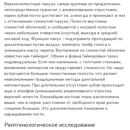
Верхнечелюстные пазухи, самые крупные из придаточных,
непосредственно граничат с альвеолярными отростками,
корни зубов почти достигают их, а иногда и проникают в них
с оттеснением слизистой пазухи. Полости выстланы
слизистой оболочкой, и сообщаются с носовой полостью
через небольшие отверстия (соустья), выходя в средний
носовой ход. Функции пазух - подогревать проходящий по
дыхательным путям воздух, изменять тембр голоса и
уменьшать массу черепа. Воспаление их слизистой оболочки
известно как гайморит. Объем и форма Гайморовых пазух
индивидуальны. Если они маленькие, с толстыми стенками,
вживление имплантов не представляет сложности. Но чаще
встречаются большие тонкостенные полости, что делает
невозможными традиционные методы дентальной
имплантации. При длительном отсутствии зубов происходит
еще и атрофия (уменьшение) альвеолярного отростка
верхней челюсти. Ближайшая костная ткань расположена
выше, чем в норме, расстояние от свободного края десны
слишком большое. Это дополнительное показание к
наращиванию кости.
Рентгенологическое исследование