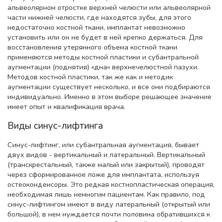
альвеолярном отростке верхней челюсти или альвеолярной
части нижней челюсти, где находятся зубы, для этого
недостаточно костной ткани, имплантат невозможно
установить или он не будет в ней крепко держаться. Для
восстановления утерянного объема костной ткани
применяются методы костной пластики и субантральной
аугментации (поднятия) «дна» верхнечелюстной пазухи.
Методов костной пластики, так же как и методик
аугментации существует несколько, и все они подбираются
индивидуально. Именно в этом выборе решающее значение
имеет опыт и квалификация врача.
Виды синус-лифтинга
Синус-лифтинг, или субантральная аугментация, бывает
двух видов - вертикальный и латеральный. Вертикальный
(транскрестальный, также малый или закрытый), проводят
через сформированное ложе для имплантата, используя
остеоконденсоры. Это редкая костнопластическая операция,
необходимая лишь немногим пациентам. Как правило, под
синус-лифтингом имеют в виду латеральный (открытый или
большой), в нем нуждается почти половина обратившихся к