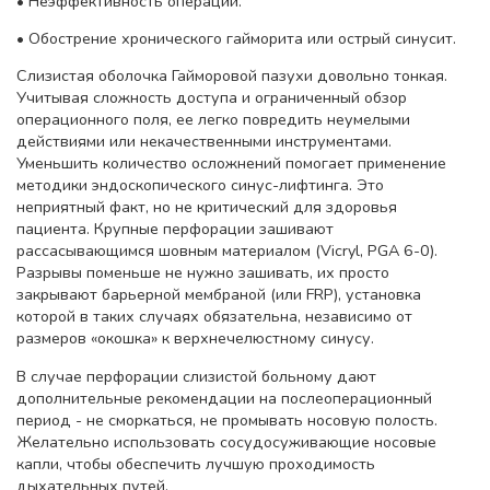
• Неэффективность операции.
• Обострение хронического гайморита или острый синусит.
Слизистая оболочка Гайморовой пазухи довольно тонкая.
Учитывая сложность доступа и ограниченный обзор
операционного поля, ее легко повредить неумелыми
действиями или некачественными инструментами.
Уменьшить количество осложнений помогает применение
методики эндоскопического синус-лифтинга. Это
неприятный факт, но не критический для здоровья
пациента. Крупные перфорации зашивают
рассасывающимся шовным материалом (Vicryl, PGA 6-0).
Разрывы поменьше не нужно зашивать, их просто
закрывают барьерной мембраной (или FRP), установка
которой в таких случаях обязательна, независимо от
размеров «окошка» к верхнечелюстному синусу.
В случае перфорации слизистой больному дают
дополнительные рекомендации на послеоперационный
период - не сморкаться, не промывать носовую полость.
Желательно использовать сосудосуживающие носовые
капли, чтобы обеспечить лучшую проходимость
дыхательных путей.