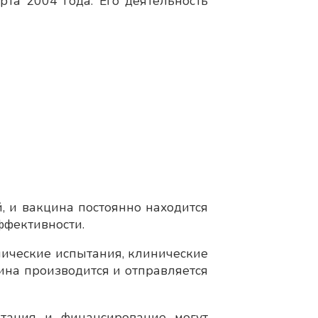
та 2004 года. Его деятельность
, и вакцина постоянно находится
ффективности.
нические испытания, клинические
на производится и отправляется
ытания и финансирование могут