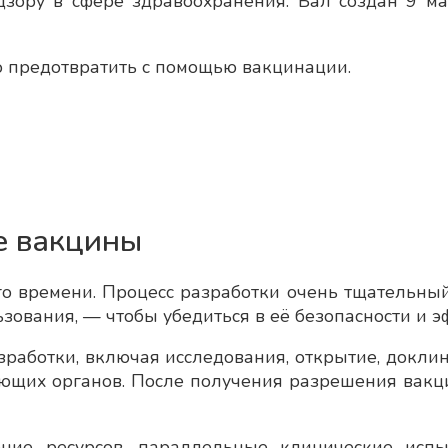
ору в сфере здравоохранения. Бал создан 9 мар
 предотвратить с помощью вакцинации.
е вакцины
о времени. Процесс разработки очень тщательный
зования, — чтобы убедиться в её безопасности и э
зработки, включая исследования, открытие, докли
ющих органов. После получения разрешения вакци
ение ресурсов, параллельные клинические исп