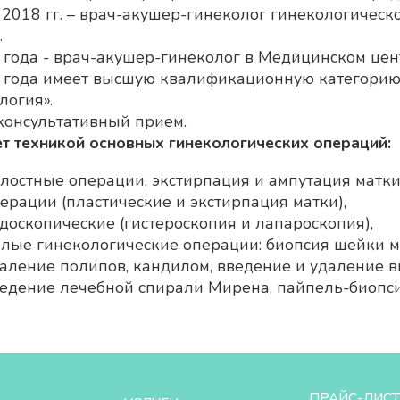
 2018 гг. – врач-акушер-гинеколог гинекологичес
.
 года - врач-акушер-гинеколог в Медицинском цен
 года имеет высшую квалификационную категорию 
логия».
консультативный прием.
т техникой основных гинекологических операций:
лостные операции, экстирпация и ампутация матки
ерации (пластические и экстирпация матки),
доскопические (гистероскопия и лапароскопия),
лые гинекологические операции: биопсия шейки м
аление полипов, кандилом, введение и удаление в
едение лечебной спирали Мирена, пайпель-биопси
ПРАЙС-ЛИСТ