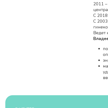
2011 –
центра
С 2018
С 2003
гинеко
Ведет 
Владее
по
оп
эн
ма
уд
вв