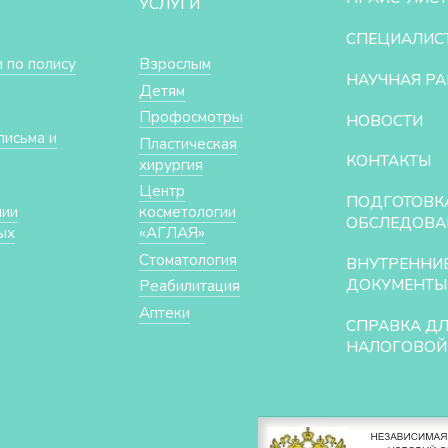
УСЛУГИ
СПЕЦИАЛИС
 по полису
Взрослым
НАУЧНАЯ РА
Детям
Профосмотры
НОВОСТИ
письма и
Пластическая
КОНТАКТЫ
хирургия
Центр
ПОДГОТОВК
нии
косметологии
ОБСЛЕДОВА
ых
«АГЛАЯ»
Стоматология
ВНУТРЕННИ
ДОКУМЕНТЫ
Реабилитация
Аптеки
СПРАВКА Д
НАЛОГОВОЙ