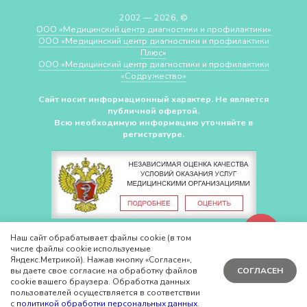
2002 — 2026, ©
ООО «Медицинский центр диагностики и профилактики»
ООО «Медицинский центр диагностики и профилактики
Плюс»
ООО «Медицинский центр диагностики и профилактики
«Cодружество»
Сайт носит информационный характер. Не является
публичной офертой.
Всю необходимую информацию уточняйте в
регистратуре.
СДЕЛАНО В
CHUDOV.PRO
Наш сайт обрабатывает файлы cookie (в том
числе файлы cookie используемые
Яндекс.Метрикой). Нажав кнопку «Согласен»,
вы даете свое согласие на обработку файлов
СОГЛАСЕН
cookie вашего браузера. Обработка данных
пользователей осуществляется в соответствии
с
политикой обработки персональных данных
.