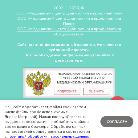
2002 — 2026, ©
ООО «Медицинский центр диагностики и профилактики»
ООО «Медицинский центр диагностики и профилактики
Плюс»
ООО «Медицинский центр диагностики и профилактики
«Cодружество»
Сайт носит информационный характер. Не является
публичной офертой.
Всю необходимую информацию уточняйте в
регистратуре.
СДЕЛАНО В
CHUDOV.PRO
Наш сайт обрабатывает файлы cookie (в том
числе файлы cookie используемые
Яндекс.Метрикой). Нажав кнопку «Согласен»,
вы даете свое согласие на обработку файлов
СОГЛАСЕН
cookie вашего браузера. Обработка данных
пользователей осуществляется в соответствии
с
политикой обработки персональных данных
.