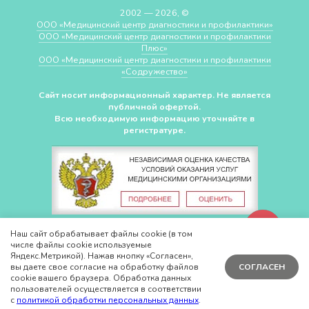
2002 — 2026, ©
ООО «Медицинский центр диагностики и профилактики»
ООО «Медицинский центр диагностики и профилактики
Плюс»
ООО «Медицинский центр диагностики и профилактики
«Cодружество»
Сайт носит информационный характер. Не является
публичной офертой.
Всю необходимую информацию уточняйте в
регистратуре.
СДЕЛАНО В
CHUDOV.PRO
Наш сайт обрабатывает файлы cookie (в том
числе файлы cookie используемые
Яндекс.Метрикой). Нажав кнопку «Согласен»,
вы даете свое согласие на обработку файлов
СОГЛАСЕН
cookie вашего браузера. Обработка данных
пользователей осуществляется в соответствии
с
политикой обработки персональных данных
.