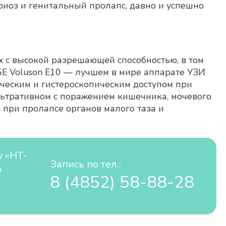
риоз и генитальный пролапс, давно и успешно
х с высокой разрешающей способностью, в том
GE Voluson E10 — лучшем в мире аппарате УЗИ
ческим и гистероскопическим доступом при
льтративном с поражением кишечника, мочевого
е при пролапсе органов малого таза и
у «НТ-
Запись по тел.:
ю
8 (4852) 58-88-28