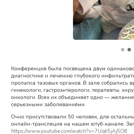
Конференция была посвящена двум одинаково
диагностике и лечению глубокого инфильтрат
пролапса тазовых органов. В зале собрались в
гинекологи, гастроэнтерологи, терапевты, хир
онкологи. Всех их объединяет одно — желани
серьезными заболеваниями.
Очно присутствовали 50 человек, для осталь
онлайн-трансляция на нашем ютуб-канале. Зап
https://www.youtube.com/watch?v=7Uqk5jAj5O8