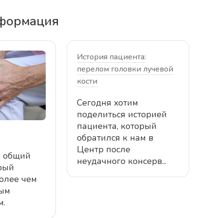
нформация
История пациента:
перелом головки лучевой
кости
Сегодня хотим
поделиться историей
пациента, который
обратился к нам в
Центр после
о общий
неудачного консерв...
рый
более чем
ым
м.