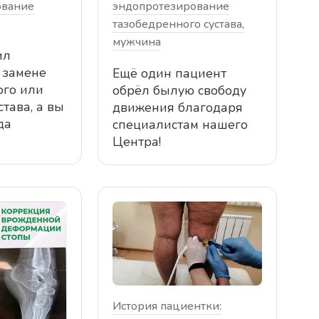
ование
эндопротезирование
очень
замена тазобедренного сустава
тазобедренного сустава,
тёплый приём в
Федотову Евгению Алексанровичу и
мужчина
но врачу
Пугачеву Алексею Никитичу, за их
ил
 Александровичу
за их доброту, чуткое…
 замене
Ещё один пациент
ого или
обрёл былую свободу
става, а вы
движения благодаря
да
специалистам нашего
Центра!
История пациентки: