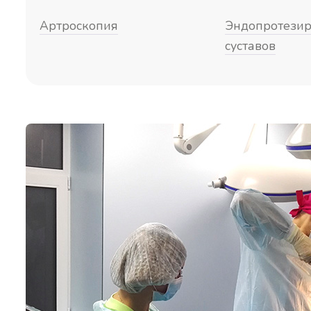
Артроскопия
Эндопротези
суставов