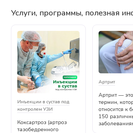
Услуги, программы, полезная и
Артрит
Артрит — эт
Инъекции в сустав под
термин, кото
относится к 
контролем УЗИ
150 различн
Коксартроз (артроз
заболевания
тазобедренного