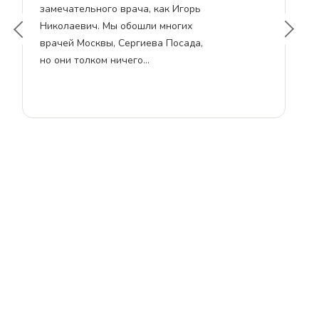
замечательного врача, как Игорь
хорошо ме
Николаевич. Мы обошли многих
обходител
врачей Москвы, Сергиева Посада,
пациенту, 
но они толком ничего…
решения п