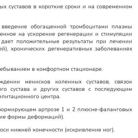
ых суставов в короткие сроки и на современном
, введение обогащенной тромбоцитами плазмы
вленное на ускорение регенерации и стимуляции
д дает положительные результаты при лечении
ей), хронических дегенеративных заболеваниях
ребыванием в комфортном стационаре.
ждении менисков коленных суставов, связок
ого сустава и других суставов с последующим
илитационного центра.
формирующем артрозе 1 и 2 плюсне-фаланговых
очие формы деформаций).
си нижней конечности (искривление ног).