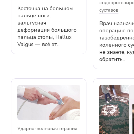
эндопротезир
выполнено оперативное лечение по
благодарность за 
Косточка на большом
суставов
эндопротезированию
высококлассный и 
пальце ноги,
тазобедреннного сустава. Я из
отделении, особен
вальгусная
Врач назнач
другой области и лечение…
Федотову Евгению
деформация большого
операцию по
и всему…
пальца стопы, Hallux
тазобедренн
Valgus — всё эт...
коленного су
не знаете, ку
обратить...
Ударно-волновая терапия