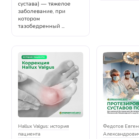
сустава) — тяжелое
заболевание, при
котором
тазобедренный ...
Отзыв о враче Федотов Е.А.
Отзыв о враче Фед
Hallux Valgus: история
Федотов Евге
пациента
Александрович
Добрый день! 16.03.24 мне было
Хочется выразить 