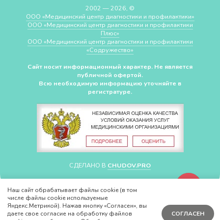
2002 — 2026, ©
ООО «Медицинский центр диагностики и профилактики»
ООО «Медицинский центр диагностики и профилактики
Плюс»
ООО «Медицинский центр диагностики и профилактики
«Cодружество»
Сайт носит информационный характер. Не является
публичной офертой.
Всю необходимую информацию уточняйте в
регистратуре.
СДЕЛАНО В
CHUDOV.PRO
Наш сайт обрабатывает файлы cookie (в том
числе файлы cookie используемые
Яндекс.Метрикой). Нажав кнопку «Согласен», вы
даете свое согласие на обработку файлов
СОГЛАСЕН