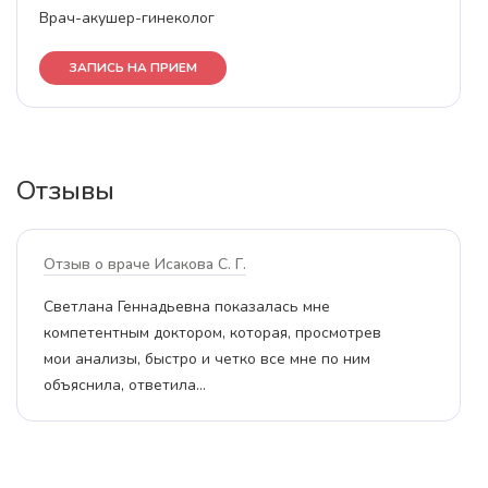
Врач-акушер-гинеколог
ЗАПИСЬ НА ПРИЕМ
Отзывы
Г.
отзыв о враче Исакова С. Г.
казалась мне
Считаю, что Светлана Геннадь
которая, просмотрев
хорошими профессиональными 
тко все мне по ним
была очень внимательна по от
Провела мне хорошую…