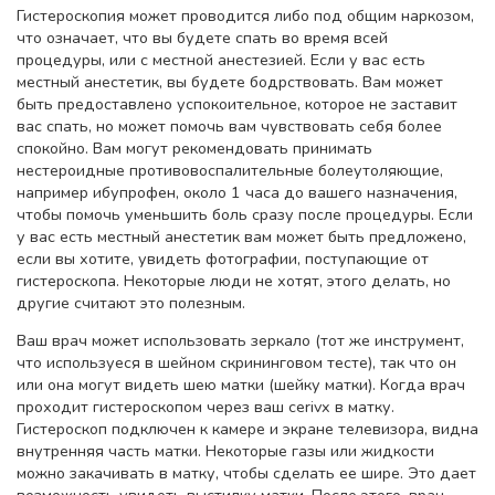
Гистероскопия может проводится либо под общим наркозом,
что означает, что вы будете спать во время всей
процедуры, или с местной анестезией. Если у вас есть
местный анестетик, вы будете бодрствовать. Вам может
быть предоставлено ​​успокоительное, которое не заставит
вас спать, но может помочь вам чувствовать себя более
спокойно. Вам могут рекомендовать принимать
нестероидные противовоспалительные болеутоляющие,
например ибупрофен, около 1 часа до вашего назначения,
чтобы помочь уменьшить боль сразу после процедуры. Если
у вас есть местный анестетик вам может быть предложено,
если вы хотите, увидеть фотографии, поступающие от
гистероскопа. Некоторые люди не хотят, этого делать, но
другие считают это полезным.
Ваш врач может использовать зеркало (тот же инструмент,
что используеся в шейном скрининговом тесте), так что он
или она могут видеть шею матки (шейку матки). Когда врач
проходит гистероскопом через ваш cerivx в матку.
Гистероскоп подключен к камере и экране телевизора, видна
внутренняя часть матки. Некоторые газы или жидкости
можно закачивать в матку, чтобы сделать ее шире. Это дает