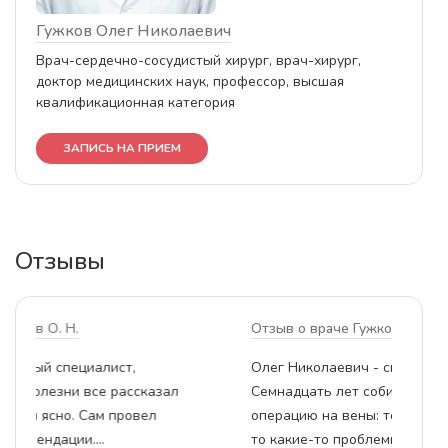
Гужков Олег Николаевич
Врач-сердечно-сосудистый хирург, врач-хирург,
доктор медицинских наук, профессор, высшая
квалификационная категория
ЗАПИСЬ НА ПРИЕМ
Отзывы
отзыв о враче Гужков О. Н.
Отзыв 
Олег Николаевич - специалист от бога.
Коммент
Семнадцать лет собиралась сделать
совету 
операцию на вены: то времени не было,
были оч
то какие-то проблемы вылезали, так и…
я даже