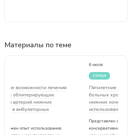
Материалы по теме
6 июля
6 июля
СТАТЬИ
СТАТЬ
Пятилетние результаты лечения
Отдель
больных хронической ишемией
больн
нижних конечностей с
нижни
использованием генной терапии
непря
генот
Представлен опыт комплексного
консервативного лечения больных с
В рабо