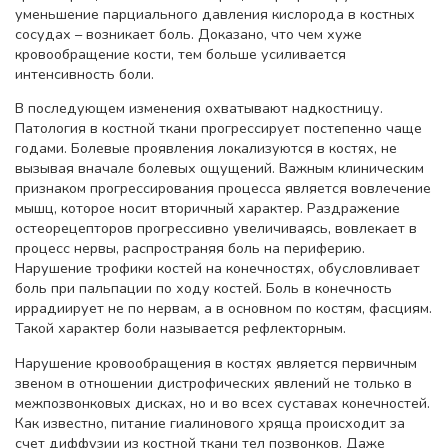
уменьшение парциального давления кислорода в костных
сосудах – возникает боль. Доказано, что чем хуже
кровообращение кости, тем больше усиливается
интенсивность боли.
В последующем изменения охватывают надкостницу.
Патология в костной ткани прогрессирует постепенно чаще
годами. Болевые проявления локализуются в костях, не
вызывая вначале болевых ощущений. Важным клиническим
признаком прогрессирования процесса является вовлечение
мышц, которое носит вторичный характер. Раздражение
остеорецепторов прогрессивно увеличиваясь, вовлекает в
процесс нервы, распространяя боль на периферию.
Нарушение трофики костей на конечностях, обусловливает
боль при пальпации по ходу костей. Боль в конечность
иррадиирует не по нервам, а в основном по костям, фасциям.
Такой характер боли называется рефлекторным.
Нарушение кровообращения в костях является первичным
звеном в отношении дистрофических явлений не только в
межпозвонковых дисках, но и во всех суставах конечностей.
Как известно, питание гиалинового хряща происходит за
счет диффузии из костной ткани тел позвонков. Даже