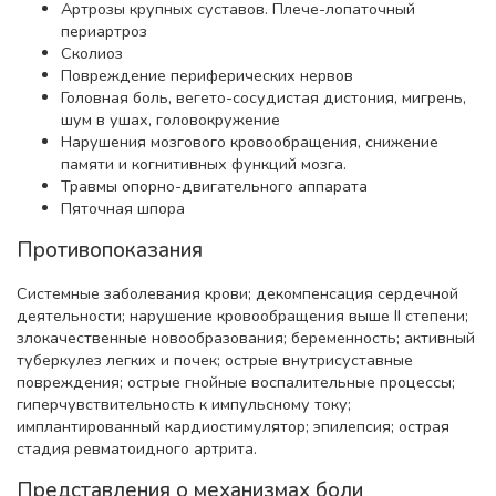
Артрозы крупных суставов. Плече-лопаточный
периартроз
Сколиоз
Повреждение периферических нервов
Головная боль, вегето-сосудистая дистония, мигрень,
шум в ушах, головокружение
Нарушения мозгового кровообращения, снижение
памяти и когнитивных функций мозга.
Травмы опорно-двигательного аппарата
Пяточная шпора
Противопоказания
Системные заболевания крови; декомпенсация сердечной
деятельности; нарушение кровообращения выше II степени;
злокачественные новообразования; беременность; активный
туберкулез легких и почек; острые внутрисуставные
повреждения; острые гнойные воспалительные процессы;
гиперчувствительность к импульсному току;
имплантированный кардиостимулятор; эпилепсия; острая
стадия ревматоидного артрита.
Представления о механизмах боли