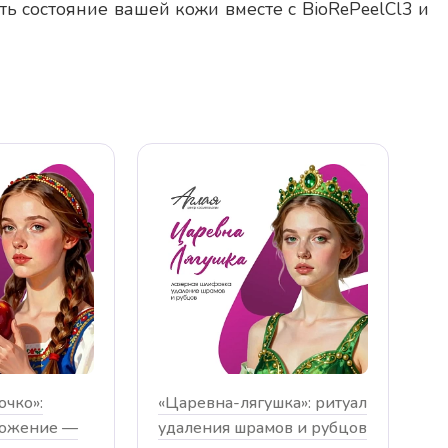
ь состояние вашей кожи вместе с BioRePeelCl3 и
ь
Хочется посещать постоянно! Спасибо за
доброе отношение и лечение. Здоровья…
очко»:
«Царевна-лягушка»: ритуал
ложение —
удаления шрамов и рубцов