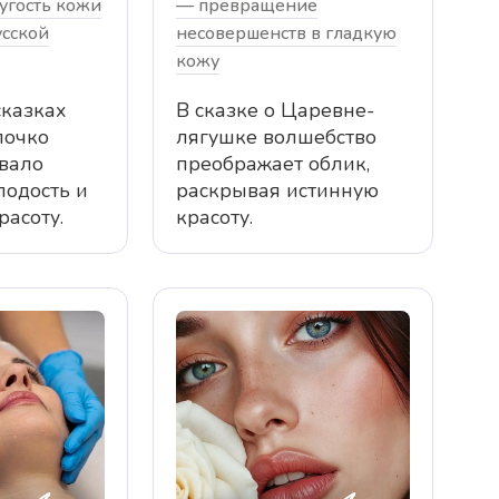
угость кожи
— превращение
усской
несовершенств в гладкую
кожу
сказках
В сказке о Царевне-
лочко
лягушке волшебство
вало
преображает облик,
лодость и
раскрывая истинную
асоту.
красоту.