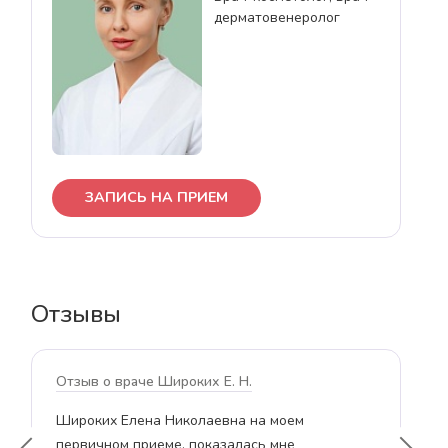
дерматовенеролог
ЗАПИСЬ НА ПРИЕМ
Отзывы
Отзыв о враче Широких Е. Н.
о
Широких Елена Николаевна на моем
Ел
первичном приеме, показалась мне
пон