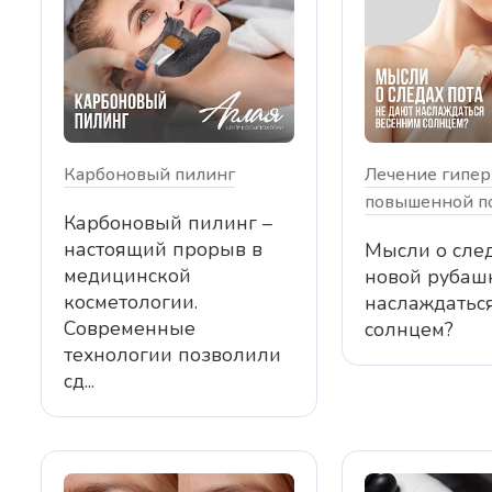
Карбоновый пилинг
Лечение гипер
повышенной по
Карбоновый пилинг –
настоящий прорыв в
Мысли о след
медицинской
новой рубаш
косметологии.
наслаждатьс
Современные
солнцем?
технологии позволили
сд...