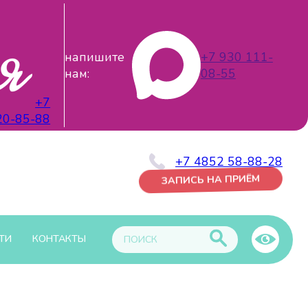
напишите
+7 930 111-
нам:
08-55
+7
20-85-88
+7 4852 58-88-28
ЗАПИСЬ НА ПРИЁМ
ТИ
КОНТАКТЫ