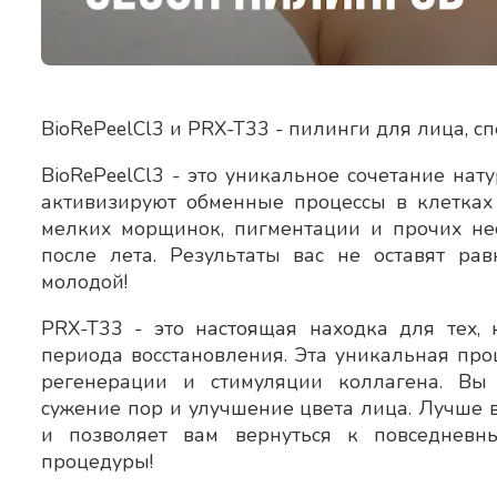
BioRePeelCl3 и PRX-T33 - пилинги для лица, 
BioRePeelCl3 - это уникальное сочетание на
активизируют обменные процессы в клетках 
мелких морщинок, пигментации и прочих нес
после лета. Результаты вас не оставят ра
молодой!
PRX-T33 - это настоящая находка для тех, 
периода восстановления. Эта уникальная про
регенерации и стимуляции коллагена. Вы 
сужение пор и улучшение цвета лица. Лучше в
а Ольга Сергеевна
Отзыв о враче Наумова О.С.
и позволяет вам вернуться к повседневн
процедуры!
а-дерматолога. Врач
Добрый день. Хочу оставить отзыв
ила лечение. До
благодарностью врачу вашей кли