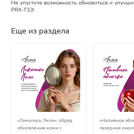
Не упустите возможность обновиться и улучшит
ачей, но всё было
Наумовой Ольге Сергеевне. Очен
PRX-T33!
ндую…
качественно относится к своей…
Еще из раздела
«Ликопись Лели»: обряд
«Наливное ябл
обновления кожи с
лазерное омо