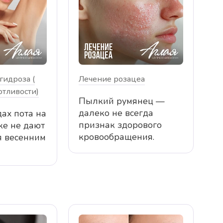
гидроза (
Лечение розацеа
тливости)
Пылкий румянец —
далеко не всегда
ах пота на
признак здорового
ке не дают
кровообращения.
я весенним