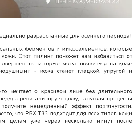
специально разработанные для осеннего периода!
туральных ферментов и микроэлементов, которые
кожи. Этот пилинг поможет вам избавиться от
овершенств, которые могут появиться на коже
внодушными - кожа станет гладкой, упругой и
кто мечтает о красивом лице без длительного
цедура ревитализирует кожу, запуская процессы
получите немедленный эффект подтянутости,
сего, что PRX-T33 подходит для всех типов кожи
Отзыв о враче Наумова О.С.
ым делам уже через несколько минут после
 с
Наумова Ольга Сергеевна, очень
ники
внимательный, доброжелательный доктор.