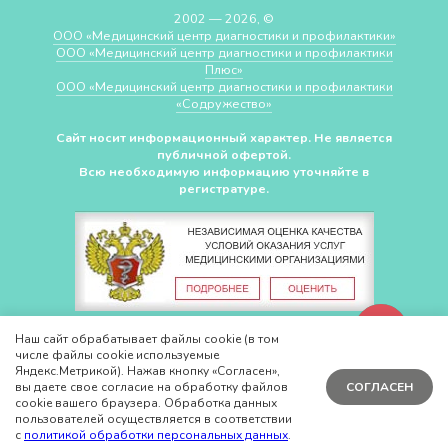
2002 — 2026, ©
ООО «Медицинский центр диагностики и профилактики»
ООО «Медицинский центр диагностики и профилактики
Плюс»
ООО «Медицинский центр диагностики и профилактики
«Cодружество»
Сайт носит информационный характер. Не является
публичной офертой.
Всю необходимую информацию уточняйте в
регистратуре.
СДЕЛАНО В
CHUDOV.PRO
Наш сайт обрабатывает файлы cookie (в том
числе файлы cookie используемые
Яндекс.Метрикой). Нажав кнопку «Согласен»,
вы даете свое согласие на обработку файлов
СОГЛАСЕН
cookie вашего браузера. Обработка данных
пользователей осуществляется в соответствии
с
политикой обработки персональных данных
.