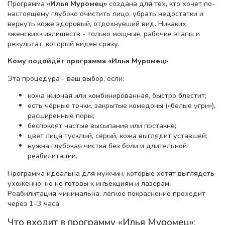
Программа
«Илья Муромец»
создана для тех, кто хочет по-
настоящему глубоко очистить лицо, убрать недостатки и
вернуть коже здоровый, отдохнувший вид. Никаких
«женских» излишеств - только мощные, рабочие этапы и
результат, который виден сразу.
Кому подойдёт программа «Илья Муромец»
Эта процедура - ваш выбор, если:
кожа жирная или комбинированная, быстро блестит;
есть чёрные точки, закрытые комедоны («белые угри»),
расширенные поры;
беспокоят частые высыпания или постакне;
цвет лица тусклый, серый, кожа выглядит уставшей;
нужна глубокая чистка без боли и длительной
реабилитации.
Программа идеальна для мужчин, которые хотят выглядеть
ухоженно, но не готовы к инъекциям и лазерам.
Реабилитация минимальна: лёгкое покраснение проходит
через 1–3 часа.
Что входит в программу «Илья Муромец»: