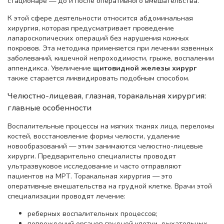
стационаре — до и после оперативного вмешательства.
К этой сфере деятельности относится абдоминальная
хирургия, которая предусматривает проведение
лапароскопических операций без нарушения кожных
покровов. Эта методика применяется при лечении язвенных
заболеваний, кишечной непроходимости, грыже, воспалении
аппендикса. Увеличение
щитовидной железы хирург
также старается ликвидировать подобным способом.
Челюстно-лицевая, глазная, торакальная хирургия:
главные особенности
Воспалительные процессы на мягких тканях лица, переломы
костей, восстановление формы челюсти, удаление
новообразований — этим занимаются челюстно-лицевые
хирурги. Предварительно специалисты проводят
ультразвуковое исследование и часто отправляют
пациентов на МРТ. Торакальная хирургия — это
оперативные вмешательства на грудной клетке. Врачи этой
специализации проводят лечение:
реберных воспалительных процессов;
повреждений органов грудной клетки, дыхательных