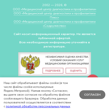
2002 — 2026, ©
ООО «Медицинский центр диагностики и профилактики»
ООО «Медицинский центр диагностики и профилактики
Плюс»
ООО «Медицинский центр диагностики и профилактики
«Cодружество»
Сайт носит информационный характер. Не является
публичной офертой.
Всю необходимую информацию уточняйте в
регистратуре.
СДЕЛАНО В
CHUDOV.PRO
Наш сайт обрабатывает файлы cookie (в том
числе файлы cookie используемые
Яндекс.Метрикой). Нажав кнопку «Согласен»,
вы даете свое согласие на обработку файлов
СОГЛАСЕН
cookie вашего браузера. Обработка данных
пользователей осуществляется в соответствии
с
политикой обработки персональных данных
.